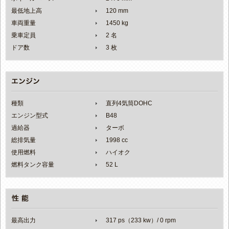
最低地上高
120 mm
車両重量
1450 kg
乗車定員
2 名
ドア数
3 枚
種類
直列4気筒DOHC
エンジン型式
B48
過給器
ターボ
総排気量
1998 cc
使用燃料
ハイオク
燃料タンク容量
52 L
最高出力
317 ps（233 kw）/ 0 rpm