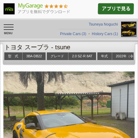
Tsuneya Noguchi
toggle
navigation
Private Cars (3)
・
History Cars (1)
トヨタ スープラ -
tsune
型 式
3BA-DB22
グレード
2.0 SZ-R 8AT
年式
2022年（令和