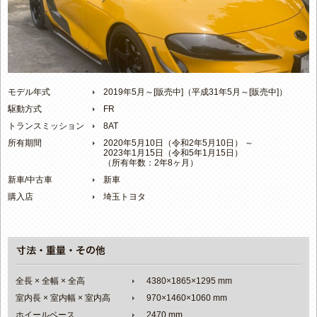
モデル年式
2019年5月～[販売中]（平成31年5月～[販売中]）
駆動方式
FR
トランスミッション
8AT
所有期間
2020年5月10日（令和2年5月10日） ～
2023年1月15日（令和5年1月15日）
（所有年数：2年8ヶ月）
新車/中古車
新車
購入店
埼玉トヨタ
全長 × 全幅 × 全高
4380×1865×1295 mm
室内長 × 室内幅 × 室内高
970×1460×1060 mm
ホイールベース
2470 mm