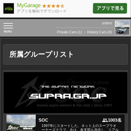
yotaro
toggle
navigation
Private Cars (1)
・
History Cars (0)
所属グループリスト
people
SOC
1003名
1997年にスタートした、ネット上のスープラオ
ーナーズクラブ。今は、各支部も存在し、リアル