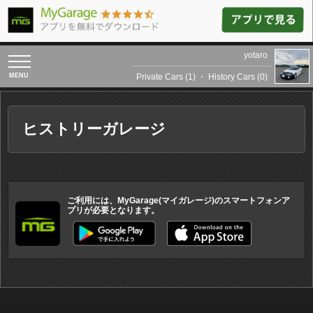
yotaro
toggle
navigation
Private Cars (1)
・
History Cars (0)
ヒストリーガレージ
ご利用には、MyGarage(マイガレージ)のスマートフォンア
プリが必要となります。