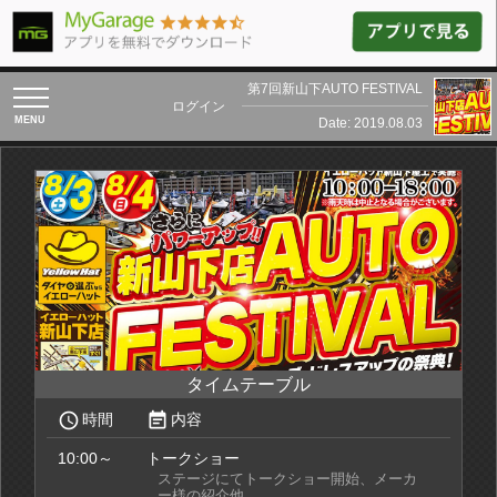
第7回新山下AUTO FESTIVAL
toggle
ログイン
navigation
Date: 2019.08.03
タイムテーブル
access_time
event_note
時間
内容
10:00～
トークショー
ステージにてトークショー開始、メーカ
ー様の紹介他