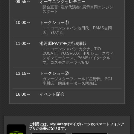
09:55～
オープニングセレモニー
開会宣言~君が代演奏~展示車両エンジン
スタート
10:00～
トークショー①
ユニコーンジャパン池田氏、PAMS吉岡
氏、YUさん
11:00～
湯河原PWデモ走行&撮影
ユニコーンジャパン カタナ、TIO
DUCATI、YU.SR500、ポルシェ、スウィ
ンギンモータース、PAMSバイク~クル
マ、コスモスポーツ~767B
13:15～
トークショー②
ガレージスターフィールド星野氏、PCJ
小川氏、國森モータース國森氏
16:00～
イベント閉会
ご利用には、MyGarage(マイガレージ)のスマートフォンア
プリが必要となります。