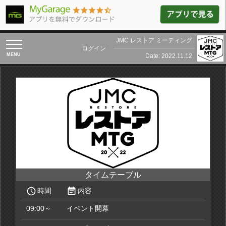
JMC レストア ミーティング
toggle
ログイン
navigation
Date: 2022.11.12
タイムテーブル
access_time
event_note
時間
内容
09:00～
イベント開幕