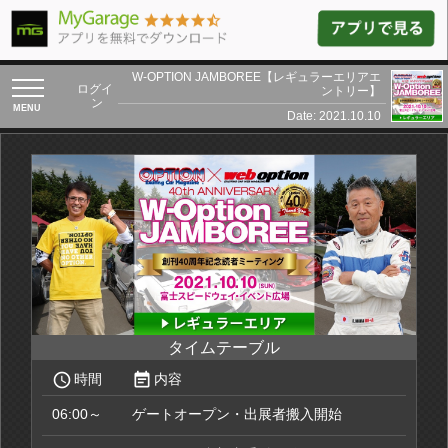
W-OPTION JAMBOREE【レギュラーエリアエ
toggle
ログイ
ントリー】
navigation
ン
Date: 2021.10.10
タイムテーブル
access_time
event_note
時間
内容
06:00～
ゲートオープン・出展者搬入開始