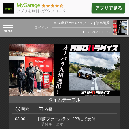
MAX織戸 ASOパラダイス | 熊本阿蘇
toggle
ログイン
navigation
Date: 2021.11.03
タイムテーブル
access_time
event_note
時間
内容
08:00～
阿蘇ファームランドP3にて受付
受付をします。