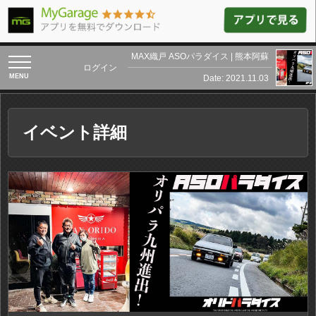
MAX織戸 ASOパラダイス | 熊本阿蘇
toggle
ログイン
navigation
Date: 2021.11.03
イベント詳細