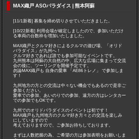
MAX織戸 ASOパラダイス | 熊本阿蘇
[11/1新着] 募集を締め切りさせていただきました。
[10/22新着] 利用会場が確定しましたので、参加いただけ
る車両の台数枠を増加いたしました。
MAX織戸とクルマ好きによるクルマの遊び場、「オリド
パラダイス」が九州へ！
クルマ好きであれば誰でも参加可能なイベントです。
九州熊本は阿蘇の大自然の中、広大な広場に集まって交流
会の後に、ツーリングを開催予定です。
勿論MAX織戸も 自身の愛車 「AE86トレノ」 で参加しま
す！
九州地方の方との交流は中々ない機会でもあるので是非ご
参加ください。
愛車での参加、あいのりでの参加、遠方の方はレンタカー
での参加でもOKです。
九州でのオリドパラダイスのイベントは初です！
MAX織戸も九州地方のクルマ好き方々との交流を楽しみ
にしていますので
考えておりますので、ご参加お待ちしております。
まずは人数把握の為、ご希望の方は参加表明をお願いしま