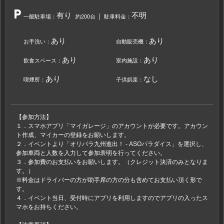
local_parking
有り
不明
一般駐車場：
約200台
駐車料金：
あり
あり
お手洗い：
自動販売機：
あり
あり
飲食スペース：
室内施設：
あり
なし
喫煙所：
子供娯楽：
【参加方法】
１．スマホアプリ「マイガレージ」のアカウントが必要です。アカウン
ト作成、マイカーの登録をお願いします。
２．イベントより「オリパラ九州進出！ - ASOパラダイス」を選択し、
参加車両と人数を入力して参加表明を行ってください。
３．参加費のお支払いをお願いします。（クレジット決済のみとなりま
す。）
※料金はドライバーの方が助手席の方の分も含めてお支払い頂く形で
す。
４．イベント当日、受付時にアプリを利用しますのでアプリの入ったス
マホをお持ちください。