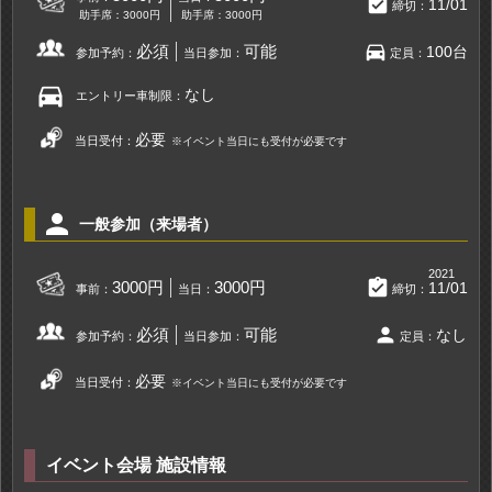
assignment_turned_in
11/01
締切：
助手席：3000円
助手席：3000円
directions_car
必須
可能
100台
参加予約：
当日参加：
定員：
directions_car
なし
エントリー車制限：
必要
当日受付：
※イベント当日にも受付が必要です
person
一般参加（来場者）
2021
assignment_turned_in
3000円
3000円
11/01
事前：
当日：
締切：
person
必須
可能
なし
参加予約：
当日参加：
定員：
必要
当日受付：
※イベント当日にも受付が必要です
イベント会場 施設情報