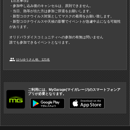
【注意事項】
・参加申し込み後のキャンセルは、原則できません。
・当日、熱等が出た方は参加ご辞退をお願いします。
・新型コロナウイルス対策としてマスクの着用をお願い致します。
・新型コロナウイルスや天候の影響でイベントが急遽中止になる可能性
があります。
オリドパラダイスコミュニティへの参加の有無は問いません
誰でも参加できるイベントとなります。
people
はらゆうさん他、121名
ご利用には、MyGarage(マイガレージ)のスマートフォンア
プリが必要となります。