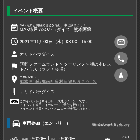
イベント概要
event_note
MAX織戸と阿蘇の自然を感じ、車と戯れよう！
MAX織戸 ASOパラダイス | 熊本阿蘇

mail_outline
2021年11月03日（水）08:00 - 15:00
person
オリドパラダイス
phone
阿蘇ファームランド＞ツーリング＞瀬の本レス
flag
トハウス（ランチ会場）
navigation
place
〒8692402
熊本県阿蘇郡南阿蘇村河陽５５７９−３
priority_high
オリドパラダイス
このイベントはマイガレージ対応イベントです。
・イベント当日マイガレージで受付を行います。
・イベント当日イベントメニューが表示されます。
directions_car
車両参加（エントリー）
運転席1名の参加費を含みます。
2021
5000円
5000円
事前：
当日：