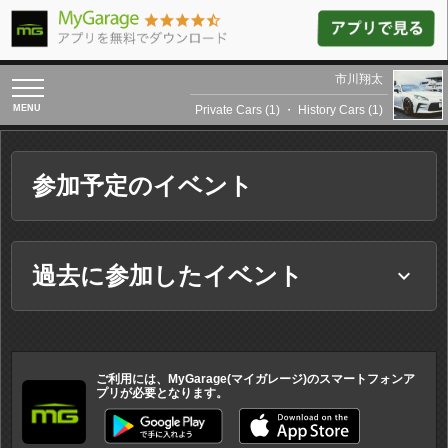
市川翔太
toggle
navigation
Private Cars (1)
・
History Cars (1)
参加予定のイベント
過去に参加したイベント
keyboard_arrow_down
ご利用には、MyGarage(マイガレージ)のスマートフォンア
プリが必要となります。