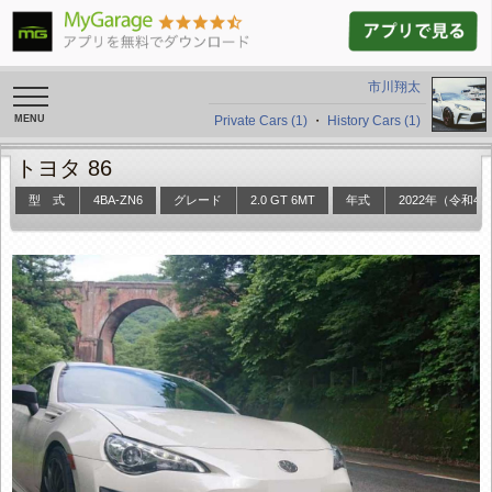
市川翔太
toggle
navigation
Private Cars (1)
・
History Cars (1)
トヨタ 86
型 式
4BA-ZN6
グレード
2.0 GT 6MT
年式
2022年（令和4