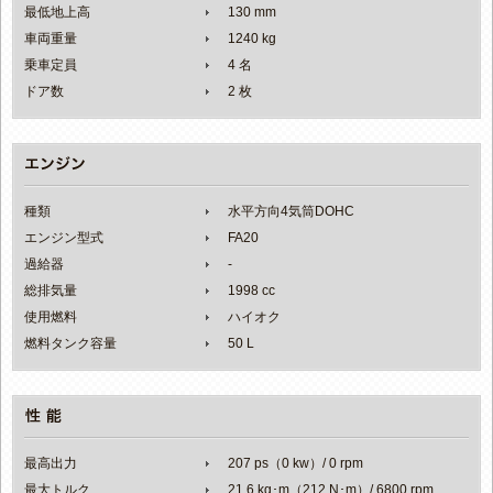
最低地上高
130 mm
車両重量
1240 kg
乗車定員
4 名
ドア数
2 枚
種類
水平方向4気筒DOHC
エンジン型式
FA20
過給器
-
総排気量
1998 cc
使用燃料
ハイオク
燃料タンク容量
50 L
最高出力
207 ps（0 kw）/ 0 rpm
最大トルク
21.6 kg･m（212 N･m）/ 6800 rpm