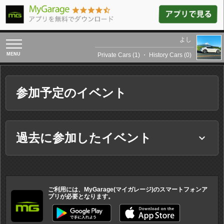
よし
toggle
navigation
Private Cars (1)
・
History Cars (0)
参加予定のイベント
過去に参加したイベント
keyboard_arrow_down
ご利用には、MyGarage(マイガレージ)のスマートフォンア
プリが必要となります。