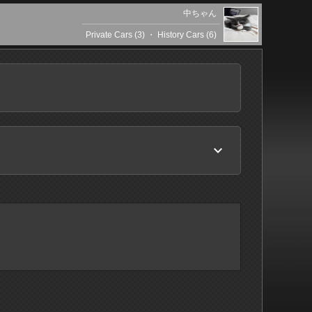
中ちゃん
Private Cars (3)
・
History Cars (6)
keyboard_arrow_down