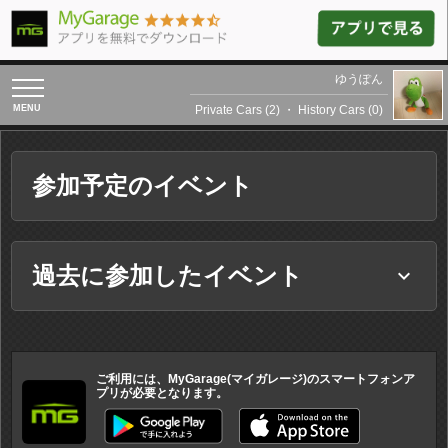
ゆうぽん
toggle
navigation
Private Cars (2)
・
History Cars (0)
参加予定のイベント
過去に参加したイベント
keyboard_arrow_down
ご利用には、MyGarage(マイガレージ)のスマートフォンア
プリが必要となります。