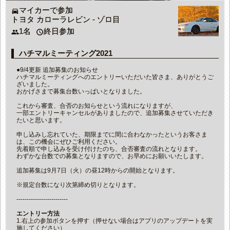
マイカーで参加
directions_car
トヨタ カローラレビン - ゾロ目
1名
終日参加
people
access_time
ハチマルミーティング2021
●9/4更新 追加募集のお知らせ
ハチマルミーティングへのエントリーいただいた皆さま、ありがとうご
ざいました。
おかげさまで募集台数いっぱいとなりました。
これから審査、合否のお知らせという流れになりますが、
一部エントリーキャンセルがありましたので、追加募集させていただき
たいと思います。
申し込みし忘れていた、期限までに間に合わなかったというお客さま
は、この機会にぜひご利用ください。
先着順で申し込みを受け付けたのち、合否審査の流れとなります。
わずかな台数での募集となりますので、お早めにお願いいたします。
追加募集は9月7日（火）の昼12時からの開始となります。
※規定台数になり次第締め切りとなります。
-------------------------
エントリー方法
1.右上の参加ボタンを押す（押せない場合はアプリのアップデートを実
施してください）