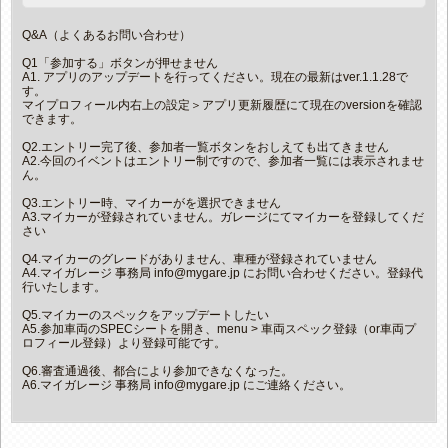
Q&A（よくあるお問い合わせ）
Q1「参加する」ボタンが押せません
A1. アプリのアップデートを行ってください。現在の最新はver.1.1.28で
す。
マイプロフィール内右上の設定＞アプリ更新履歴にて現在のversionを確認
できます。
Q2.エントリー完了後、参加者一覧ボタンをおしえても出てきません
A2.今回のイベントはエントリー制ですので、参加者一覧には表示されませ
ん。
Q3.エントリー時、マイカーがを選択できません
A3.マイカーが登録されていません。ガレージにてマイカーを登録してくだ
さい
Q4.マイカーのグレードがありません、車種が登録されていません
A4.マイガレージ 事務局 info@mygare.jp にお問い合わせください。登録代
行いたします。
Q5.マイカーのスペックをアップデートしたい
A5.参加車両のSPECシートを開き、menu > 車両スペック登録（or車両プ
ロフィール登録）より登録可能です。
Q6.審査通過後、都合により参加できなくなった。
A6.マイガレージ 事務局 info@mygare.jp にご連絡ください。