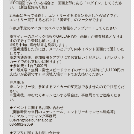
※PC画面でみている場合は、画面上部にある「ログイン」してくださ
い。（新規登録も可能）
2.画面にそって操作し、エントリーするボタンをおしたら完了です。
エントリー完了すると右上に「審査中」のマークがでます
3.参加予定のマイカーのスペック情報をアップデートしてください
※マイカーのスペック情報やGALLARYの「画像」が審査対象となりま
すので必ずご登録お願いします
※9月中旬に選考結果を発表します。
※選考通過した方には、メールとアプリ内本イベント画面にて通知いた
します。
※選考通過後、参加費用をアプリにてお支払いください。（クレジット
カードでのお支払いに限ります）
★参加費：1台 7,000円
★一般来場：無料（富士スピードウェイのゲート入場時に1人1100円の
支払いが必要です）※現地入場ゲートでお支払いください
注意事項
※エントリー後、参加するマイカーの変更はできませんのでご注意くだ
さい。
※選考後、やむなくキャンセルする場合は、事務局までご連絡くださ
い。
★イベントに関するお問い合わせ
（開催時間や当日のスケジュール、エントリーキャンセル連絡等）
ハチマルミーティング事務局
80event@geibunsha.co.jp
03-5992-2059
★アプリに関するお問い合わせ