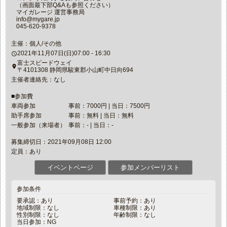
（画面最下部Q&Aも参照ください）
マイガレージ 運営事務局
info@mygare.jp
045-620-9378
主催：個人/その他
2021年11月07日(日)07:00 - 16:30
access_time
富士スピードウェイ
place
〒4101308 静岡県駿東郡小山町中日向694
主催者連絡先：なし
■参加費
車両参加
事前：7000円 | 当日：7500円
助手席参加
事前：無料 | 当日：無料
一般参加（来場者）
事前：- | 当日：-
募集締切日：2021年09月08日 12:00
定員：あり
イベントページ
参加メンバーリスト
参加条件
要承認：あり
事前予約：あり
地域制限：なし
車種制限：あり
性別制限：なし
年齢制限：なし
当日参加：NG