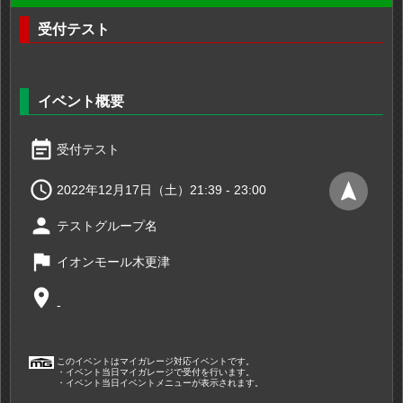
受付テスト
イベント概要
event_note
受付テスト

navigation
2022年12月17日（土）21:39 - 23:00
person
テストグループ名
flag
イオンモール木更津
place
-
このイベントはマイガレージ対応イベントです。
・イベント当日マイガレージで受付を行います。
・イベント当日イベントメニューが表示されます。