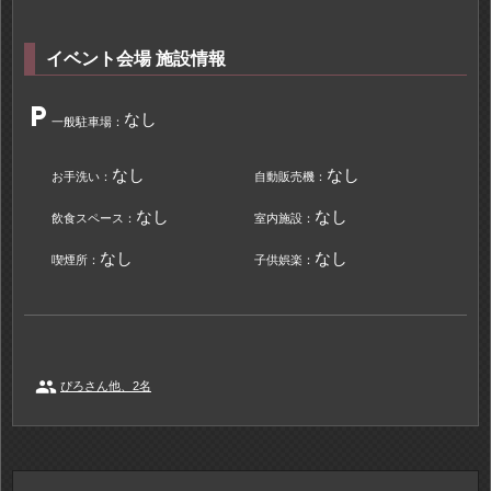
イベント会場 施設情報
local_parking
なし
一般駐車場：
なし
なし
お手洗い：
自動販売機：
なし
なし
飲食スペース：
室内施設：
なし
なし
喫煙所：
子供娯楽：
people
ぴろさん他、2名