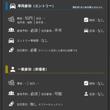
directions_car
車両参加（エントリー）
運転席1名の参加費を含みます。
51円
-
事前：
当日：
assignment_turned_in
なし
締切：
助手席：無料
助手席：-
directions_car
必須
不可
なし
参加予約：
当日参加：
定員：
directions_car
なし
エントリー車制限：
必要
当日受付：
※イベント当日にも受付が必要です
person
一般参加（来場者）
assignment_turned_in
-
-
なし
事前：
当日：
締切：
person
必須
可能
なし
参加予約：
当日参加：
定員：
無し
当日受付：
※フリーチェックイン