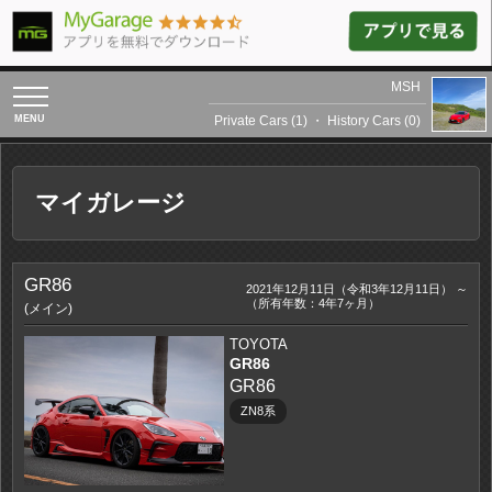
MSH
toggle
navigation
Private Cars (1)
・
History Cars (0)
マイガレージ
GR86
2021年12月11日（令和3年12月11日） ～
（所有年数：4年7ヶ月）
(メイン)
TOYOTA
GR86
GR86
ZN8系