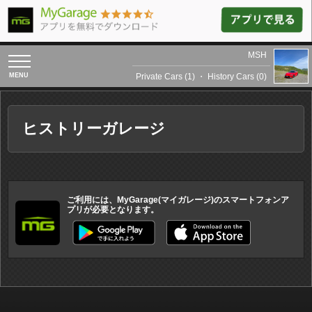
MSH
toggle
navigation
Private Cars (1)
・
History Cars (0)
ヒストリーガレージ
ご利用には、MyGarage(マイガレージ)のスマートフォンア
プリが必要となります。