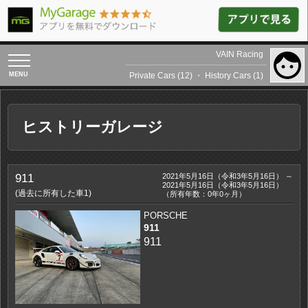
VAIN Racing
toggle
navigation
Private Cars (12)
・
History Cars (1)
ヒストリーガレージ
911
2021年5月16日（令和3年5月16日） ～
2021年5月16日（令和3年5月16日）
(過去に所有した車1)
（所有年数：0年0ヶ月）
PORSCHE
911
911