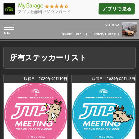
onimiko
toggle
navigation
Private Cars (3)
・
History Cars (0)
所有ステッカーリスト
取得日：2026年05月10日
取得日：2025年05月18日