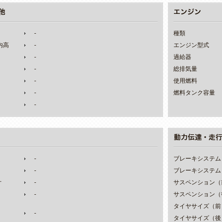
-
種類
室内高
-
エンジン型式
-
過給器
-
総排気量
-
使用燃料
-
燃料タンク容量
-
-
ブレーキシステム
-
ブレーキシステム
オ
-
サスペンション（
-
サスペンション（
タイヤサイズ（前
-
タイヤサイズ（後