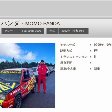
パンダ -
MOMO PANDA
グレード
FiatPanda 1000
年式
2022年（令和4年）
モデル年式
9999年～0
駆動方式
FF
トランスミッション
5
所有期間
-
新車/中古車
新車