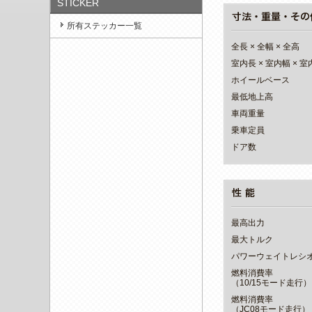
STICKER
所有ステッカー一覧
全長 × 全幅 × 全高
室内長 × 室内幅 × 
ホイールベース
最低地上高
車両重量
乗車定員
ドア数
最高出力
最大トルク
パワーウェイトレシ
燃料消費率
（10/15モード走行）
燃料消費率
（JC08モード走行）