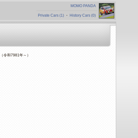
MOMO PANDA
Private Cars (1)
・
History Cars (0)
年（令和7981年～）