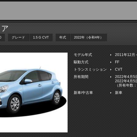
クア
0
グレード
1.5 G CVT
年式
2022年（令和4年）
モデル年式
2011年12
駆動方式
FF
トランスミッション
CVT
所有期間
2022年4月
2022年4月
（所有年数：
新車/中古車
新車