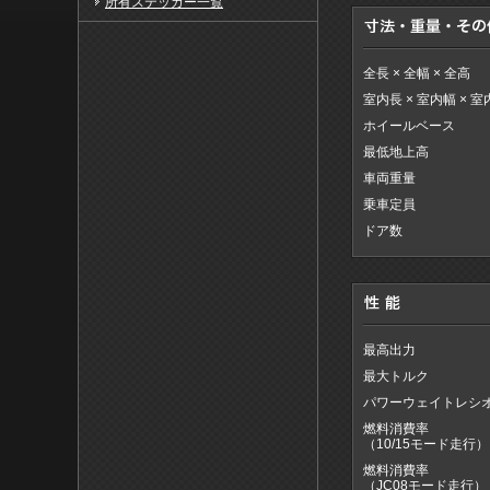
所有ステッカー一覧
全長 × 全幅 × 全高
室内長 × 室内幅 × 
ホイールベース
最低地上高
車両重量
乗車定員
ドア数
最高出力
最大トルク
パワーウェイトレシ
燃料消費率
（10/15モード走行）
燃料消費率
（JC08モード走行）