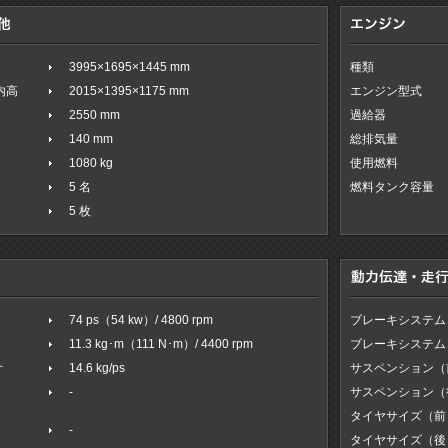
3995×1695×1445 mm
種類
室内高
2015×1395×1175 mm
エンジン型式
2550 mm
過給器
140 mm
総排気量
1080 kg
使用燃料
5 名
燃料タンク容量
5 枚
74 ps（54 kw）/ 4800 rpm
ブレーキシステム
11.3 kg･m（111 N･m）/ 4400 rpm
ブレーキシステム
オ
14.6 kg/ps
サスペンション（
-
サスペンション（
タイヤサイズ（前
-
タイヤサイズ（後