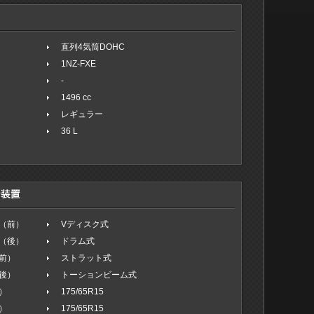
直列4気筒DOHC
1NZ-FXE
-
1496 cc
レギュラー
36 L
（前）
Vディスク式
（後）
ドラム式
前）
ストラット式
後）
トーションビーム式
）
175/65R15
）
175/65R15