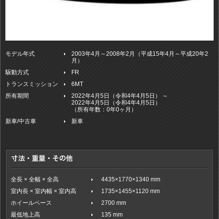
モデル年式
2003年4月～2008年2月（平成15年4月～平成20年2
月）
駆動方式
FR
トランスミッション
6MT
所有期間
2022年4月5日（令和4年4月5日） ～
2022年4月5日（令和4年4月5日）
（所有年数：0年0ヶ月）
新車/中古車
新車
全長 × 全幅 × 全高
4435×1770×1340 mm
室内長 × 室内幅 × 室内高
1735×1455×1120 mm
ホイールベース
2700 mm
最低地上高
135 mm