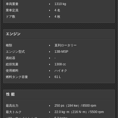
車両重量
1310 kg
乗車定員
4 名
ドア数
4 枚
種類
直列ロータリー
エンジン型式
13B-MSP
過給器
-
総排気量
1308 cc
使用燃料
ハイオク
燃料タンク容量
61 L
最高出力
250 ps（184 kw）/ 8500 rpm
最大トルク
22.0 kg･m（216 N･m）/ 5500 rpm