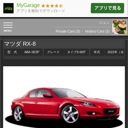
ジュン
toggle
navigation
Private Cars (3)
・
History Cars (3)
マツダ RX-8
型 式
ABA-SE3P
グレード
タイプS 6MT
年式
2022年（令和