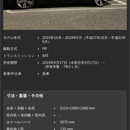
モデル年式
2015年10月～2019年5月（平成27年10月～平成31年
5月）
駆動方式
FR
トランスミッション
8AT
所有期間
2019年5月17日（令和元年5月17日） ～
（所有年数：7年2ヶ月）
新車/中古車
新車
全長 × 全幅 × 全高
5110×1900×1480 mm
室内長 × 室内幅 × 室内高
-
ホイールベース
3070 mm
最低地上高
135 mm