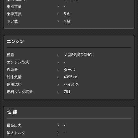
車両重量
-
乗車定員
5 名
ドア数
4 枚
種類
Ｖ型8気筒DOHC
エンジン型式
-
過給器
ターボ
総排気量
4395 cc
使用燃料
ハイオク
燃料タンク容量
78 L
最高出力
-
最大トルク
-