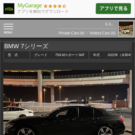
もも。
toggle
navigation
Private Cars (4)
・
History Cars (0)
BMW 7シリーズ
型 式
グレード
750i Mスポーツ 8AT
年式
2022年（令和4年