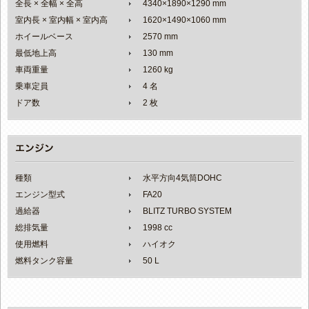
全長 × 全幅 × 全高
4340×1890×1290 mm
室内長 × 室内幅 × 室内高
1620×1490×1060 mm
ホイールベース
2570 mm
最低地上高
130 mm
車両重量
1260 kg
乗車定員
4 名
ドア数
2 枚
種類
水平方向4気筒DOHC
エンジン型式
FA20
過給器
BLITZ TURBO SYSTEM
総排気量
1998 cc
使用燃料
ハイオク
燃料タンク容量
50 L