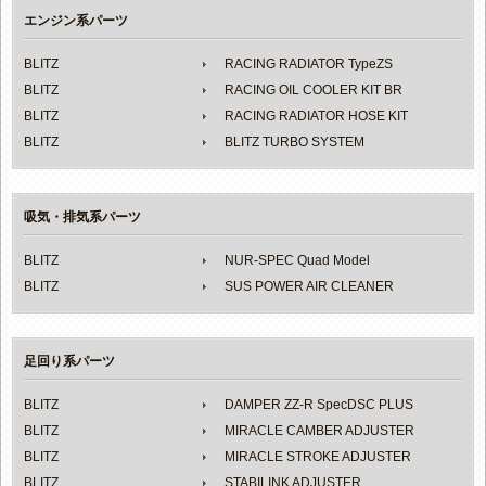
エンジン系パーツ
BLITZ
RACING RADIATOR TypeZS
BLITZ
RACING OIL COOLER KIT BR
BLITZ
RACING RADIATOR HOSE KIT
BLITZ
BLITZ TURBO SYSTEM
吸気・排気系パーツ
BLITZ
NUR-SPEC Quad Model
BLITZ
SUS POWER AIR CLEANER
足回り系パーツ
BLITZ
DAMPER ZZ-R SpecDSC PLUS
BLITZ
MIRACLE CAMBER ADJUSTER
BLITZ
MIRACLE STROKE ADJUSTER
BLITZ
STABILINK ADJUSTER