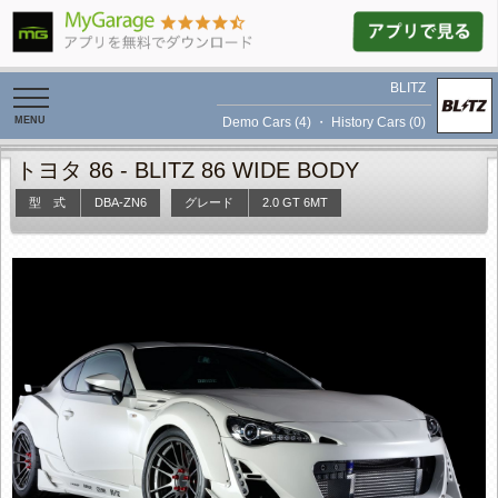
BLITZ
toggle
navigation
Demo Cars (4)
・
History Cars (0)
トヨタ 86 -
BLITZ 86 WIDE BODY
型 式
DBA-ZN6
グレード
2.0 GT 6MT