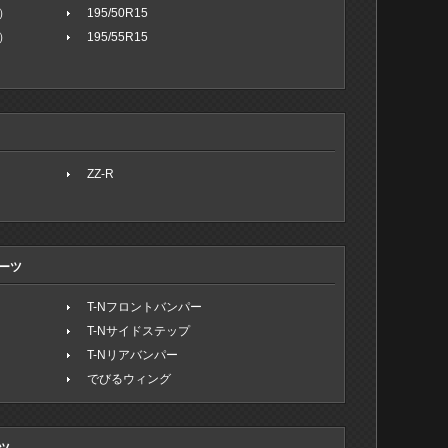
）
195/50R15
）
195/55R15
ZZ-R
ーツ
T-Nフロントバンパー
T-Nサイドステップ
T-Nリアバンパー
でびるウィング