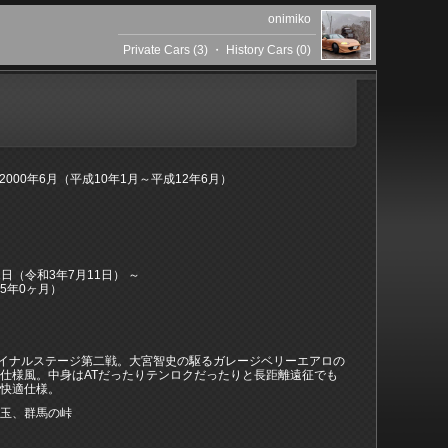
onimiko
Private Cars (3)
・
History Cars (0)
～2000年6月（平成10年1月～平成12年6月）
11日（令和3年7月11日） ～
5年0ヶ月）
イナルステージ第二戦。大宮智史の駆るガレージベリーエアロの
仕様風。中身はATだったりテンロクだったりと長距離遠征でも
い快適仕様。
埼玉、群馬の峠