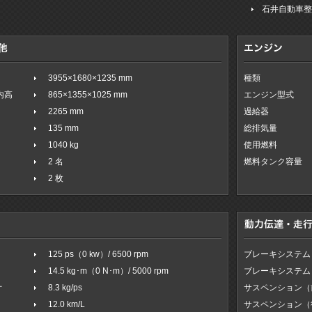
石井自動車
3955×1680×1235 mm
種類
室内高
865×1355×1025 mm
エンジン型式
2265 mm
過給器
135 mm
総排気量
1040 kg
使用燃料
2 名
燃料タンク容量
2 枚
125 ps（0 kw）/ 6500 rpm
ブレーキシステム
14.5 kg･m（0 N･m）/ 5000 rpm
ブレーキシステム
オ
8.3 kg/ps
サスペンション（
12.0 km/L
サスペンション（