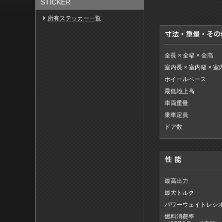
STICKER
所有ステッカー一覧
全長 × 全幅 × 全高
室内長 × 室内幅 × 
ホイールベース
最低地上高
車両重量
乗車定員
ドア数
最高出力
最大トルク
パワーウェイトレシ
燃料消費率