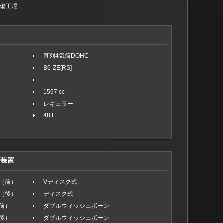
整備工場
直列4気筒DOHC
B6-ZE[RS]
-
1597 cc
レギュラー
48 L
（前）
Vディスク式
（後）
ディスク式
前）
ダブルウィッシュボーン
後）
ダブルウィッシュボーン