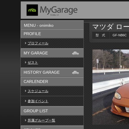
マツダ ロ
MENU - onimiko
PROFILE
型 式
GF-NB6C
プロフィール
MY GARAGE
ゼスト
HISTORY GARAGE
CARLENDER
スケジュール
参加イベント
GROUP LIST
所属グループ一覧