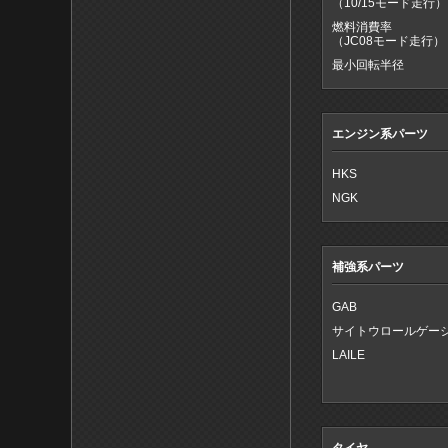
（10/15モード走行）
燃料消費率
（JC08モード走行）
最小回転半径
エンジン系パーツ
HKS
NGK
補強系パーツ
GAB
サイトウロールゲー
LAILE