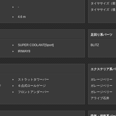
タイヤサイズ（前
-
タイヤサイズ（後
4.6 m
足回り系パーツ
SUPER COOLANT[Sport]
BLITZ
IRIWAY8
エクステリア系パ
ストラットタワーバー
ガレージベリー
ジ
６点式ロールゲージ
ガレージベリー
フロントアンダーバー
ガレージベリー
アライブ石井