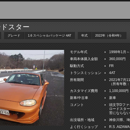
ードスター
グレード
1.6 スペシャルパッケージ 4AT
年式
2022年（令和4年）
モデル年式
1998年1月
車両本体購入金額
360,000円
駆動方式
FR
トランスミッション
4AT
所有期間
2021年7月
（所有年数：
カスタマイズ費用
1,100,000円
新車/中古車
新車
コメント
頭文字Dファ
ロードスター
苦にならな
出没場所・地域
神奈川県、
よく行くショップ
R.S .AIZAWA