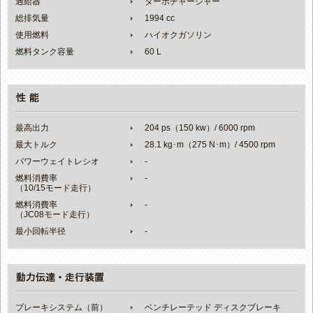
過給器
ターボチャージャー
総排気量
1994 cc
使用燃料
ハイオクガソリン
燃料タンク容量
60 L
最高出力
204 ps（150 kw）/ 6000 rpm
最大トルク
28.1 kg･m（275 N･m）/ 4500 rpm
パワーウェイトレシオ
-
燃料消費率
-
（10/15モード走行）
燃料消費率
-
（JC08モード走行）
最小回転半径
-
ブレーキシステム（前）
ベンチレーテッド ディスクブレーキ