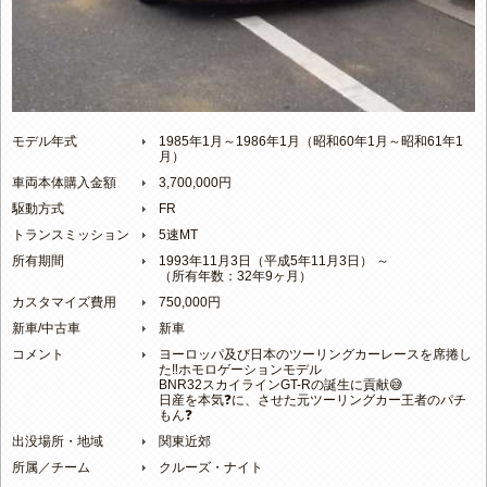
モデル年式
1985年1月～1986年1月（昭和60年1月～昭和61年1
月）
車両本体購入金額
3,700,000円
駆動方式
FR
トランスミッション
5速MT
所有期間
1993年11月3日（平成5年11月3日） ～
（所有年数：32年9ヶ月）
カスタマイズ費用
750,000円
新車/中古車
新車
コメント
ヨーロッパ及び日本のツーリングカーレースを席捲し
た‼️ホモロゲーションモデル
BNR32スカイラインGT-Rの誕生に貢献😅
日産を本気❓️に、させた元ツーリングカー王者のパチ
もん❓️
出没場所・地域
関東近郊
所属／チーム
クルーズ・ナイト