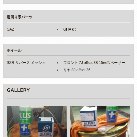
足回り系パーツ
GAZ
GHA kit
ホイール
SSR リバース メッシュ
フロント 7J offset 38 15㎜スペーサー
リヤ 8J offset 26