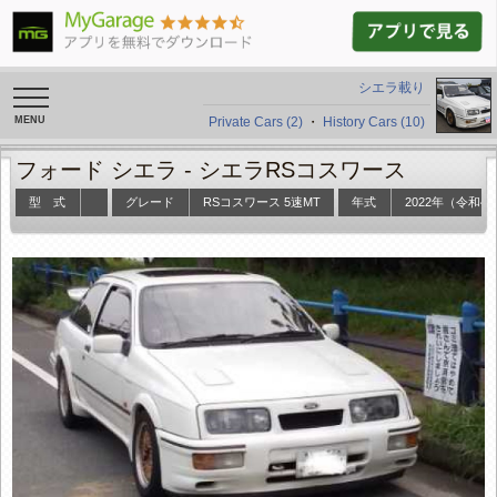
シエラ載り
toggle
navigation
Private Cars (2)
・
History Cars (10)
フォード シエラ -
シエラRSコスワース
型 式
グレード
RSコスワース 5速MT
年式
2022年（令和4