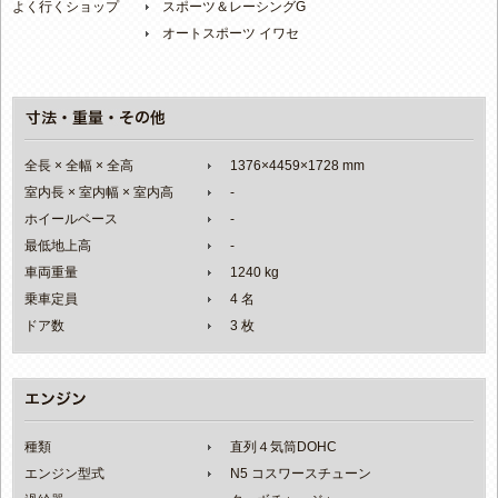
よく行くショップ
スポーツ＆レーシングG
オートスポーツ イワセ
全長 × 全幅 × 全高
1376×4459×1728 mm
室内長 × 室内幅 × 室内高
-
ホイールベース
-
最低地上高
-
車両重量
1240 kg
乗車定員
4 名
ドア数
3 枚
種類
直列４気筒DOHC
エンジン型式
N5 コスワースチューン