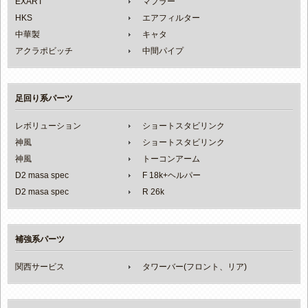
EXART
マフラー
HKS
エアフィルター
中華製
キャタ
アクラポビッチ
中間パイプ
足回り系パーツ
レボリューション
ショートスタビリンク
神風
ショートスタビリンク
神風
トーコンアーム
D2 masa spec
F 18k+ヘルパー
D2 masa spec
R 26k
補強系パーツ
関西サービス
タワーバー(フロント、リア)