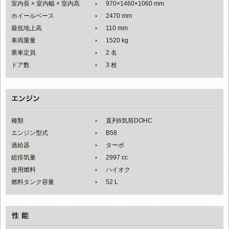
室内長 × 室内幅 × 室内高
970×1460×1060 mm
ホイールベース
2470 mm
最低地上高
110 mm
車両重量
1520 kg
乗車定員
2 名
ドア数
3 枚
種類
直列6気筒DOHC
エンジン型式
B58
過給器
ターボ
総排気量
2997 cc
使用燃料
ハイオク
燃料タンク容量
52 L