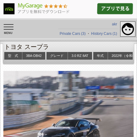
akr
toggle
navigation
Private Cars (3)
・
History Cars (1)
トヨタ スープラ
型 式
3BA-DB42
グレード
3.0 RZ 8AT
年式
2022年（令和4