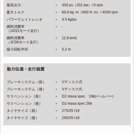
最高出力
450 ps（331 kw）/ 0 rpm
最大トルク
60.0 kg･m（600 N･m）/ 4500 rpm
パワーウェイトレシオ
4.5 kg/ps
燃料消費率
-
（10/15モード走行）
燃料消費率
11.8 km/L
（JC08モード走行）
最小回転半径
5.2 m
ブレーキシステム（前）
Vディスク式
ブレーキシステム（後）
Vディスク式
サスペンション（前）
D2 masa spec 18k(+ヘルパー)
サスペンション（後）
D2 masa spec 26k
タイヤサイズ（前）
275/35 r18
タイヤサイズ（後）
295/35 r18