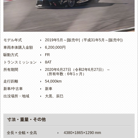
モデル年式
2019年5月～[販売中]（平成31年5月～[販売中]）
車両本体購入金額
6,200,000円
駆動方式
FR
トランスミッション
8AT
所有期間
2020年6月27日（令和2年6月27日） ～
（所有年数：6年1ヶ月）
走行距離
54,000km
新車/中古車
新車
出没場所・地域
大黒、辰巳
全長 × 全幅 × 全高
4380×1865×1290 mm