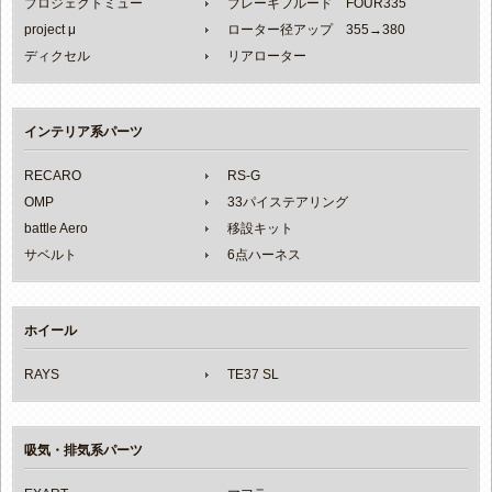
プロジェクトミュー
ブレーキフルード FOUR335
project μ
ローター径アップ 355→380
ディクセル
リアローター
インテリア系パーツ
RECARO
RS-G
OMP
33パイステアリング
battle Aero
移設キット
サベルト
6点ハーネス
ホイール
RAYS
TE37 SL
吸気・排気系パーツ