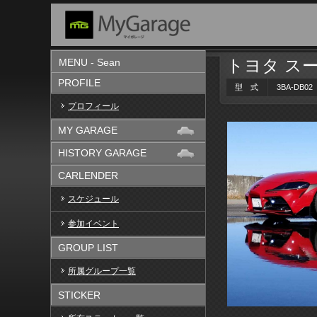
トヨタ スー
MENU - Sean
PROFILE
型 式
3BA-DB02
プロフィール
MY GARAGE
HISTORY GARAGE
CARLENDER
スケジュール
参加イベント
GROUP LIST
所属グループ一覧
STICKER