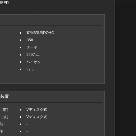
SEED
直列6気筒DOHC
B58
ターボ
2997 cc
ハイオク
52 L
（前）
Vディスク式
（後）
Vディスク式
前）
-
後）
-