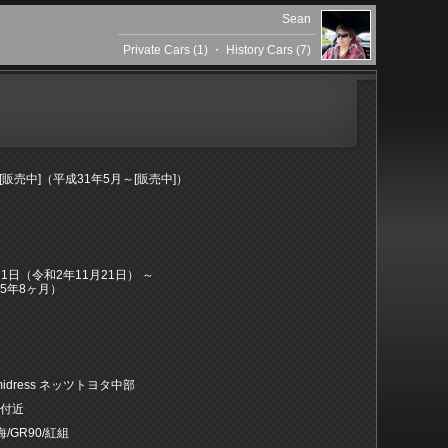
Sean
Private Cars (1)
・
History Cars (7)
～[販売中]（平成31年5月～[販売中]）
月21日（令和2年11月21日） ～
5年8ヶ月）
e midress ネッツトヨタ中部
森付近
海/GR90/紅組