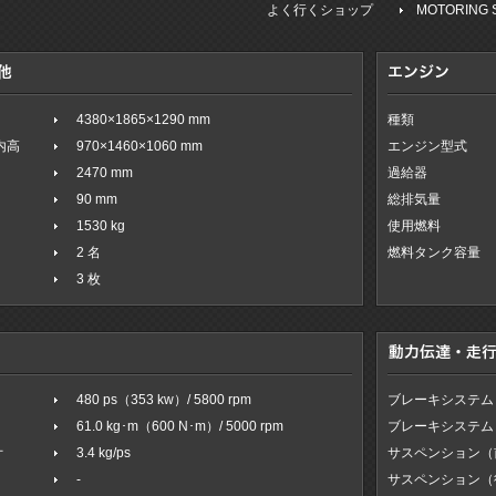
よく行くショップ
MOTORING 
4380×1865×1290 mm
種類
室内高
970×1460×1060 mm
エンジン型式
2470 mm
過給器
90 mm
総排気量
1530 kg
使用燃料
2 名
燃料タンク容量
3 枚
480 ps（353 kw）/ 5800 rpm
ブレーキシステム
61.0 kg･m（600 N･m）/ 5000 rpm
ブレーキシステム
オ
3.4 kg/ps
サスペンション（
-
サスペンション（