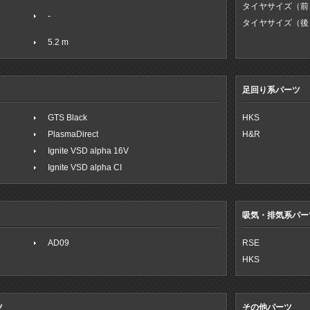
タイヤサイズ（前
-
タイヤサイズ（後
5.2 m
足回り系パーツ
GTS Black
HKS
PlasmaDirect
H&R
Ignite VSD alpha 16V
Ignite VSD alpha CI
吸気・排気系パー
AD09
RSE
HKS
ツ
その他パーツ