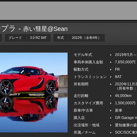
プラ -
赤い彗星@Sean
グレード
3.0 RZ 8AT
年式
2022年（令和4年）
モデル年式
2019年5月
車両本体購入金額
7,650,000円
駆動方式
FR
トランスミッション
8AT
所有期間
2020年11
（所有年数：
走行距離
46,000km
カスタマイズ費用
1,500,000円
新車/中古車
新車
購入店
GR Garag
出没場所・地域
愛知健康の
所属／チーム
SOC/SOC東