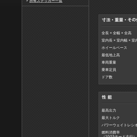
所有ステッカー一覧
全長 × 全幅 × 全高
室内長 × 室内幅 × 
ホイールベース
最低地上高
車両重量
乗車定員
ドア数
最高出力
最大トルク
パワーウェイトレシ
燃料消費率
（10/15モード走行）