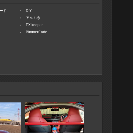
ード
DIY
アルミ赤
EX keeper
BimmerCode