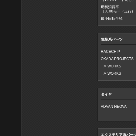
燃料消費率
（JC08モード走行）
最小回転半径
電装系パーツ
RACECHIP
OKADA PROJECTS
T.M.WORKS
T.M.WORKS
タイヤ
ADVAN NEOVA
エクステリア系パー