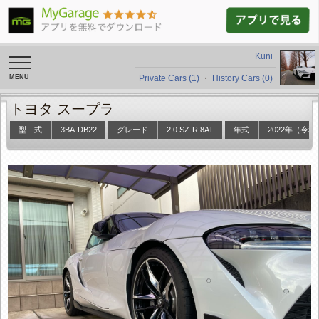
Kuni
toggle
navigation
Private Cars (1)
・
History Cars (0)
トヨタ スープラ
型 式
3BA-DB22
グレード
2.0 SZ-R 8AT
年式
2022年（令和