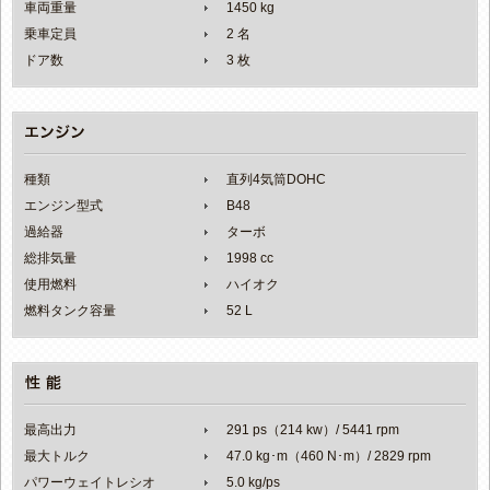
車両重量
1450 kg
乗車定員
2 名
ドア数
3 枚
種類
直列4気筒DOHC
エンジン型式
B48
過給器
ターボ
総排気量
1998 cc
使用燃料
ハイオク
燃料タンク容量
52 L
最高出力
291 ps（214 kw）/ 5441 rpm
最大トルク
47.0 kg･m（460 N･m）/ 2829 rpm
パワーウェイトレシオ
5.0 kg/ps