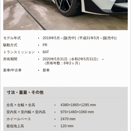
モデル年式
2019年5月～[販売中]（平成31年5月～[販売中]）
駆動方式
FR
トランスミッション
8AT
所有期間
2020年5月31日（令和2年5月31日） ～
（所有年数：6年2ヶ月）
新車/中古車
新車
全長 × 全幅 × 全高
4380×1865×1295 mm
室内長 × 室内幅 × 室内高
970×1460×1060 mm
ホイールベース
2470 mm
最低地上高
120 mm