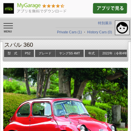
特別展示
toggle
navigation
Private Cars (1)
・
History Cars (0)
スバル 360
型 式
P52
グレード
ヤングSS 4MT
年式
2022年（令和4年）