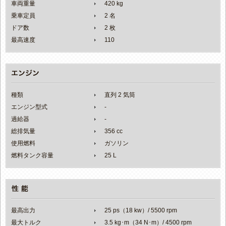
車両重量
420 kg
乗車定員
2 名
ドア数
2 枚
最高速度
110
種類
直列 2 気筒
エンジン型式
-
過給器
-
総排気量
356 cc
使用燃料
ガソリン
燃料タンク容量
25 L
最高出力
25 ps（18 kw）/ 5500 rpm
最大トルク
3.5 kg･m（34 N･m）/ 4500 rpm