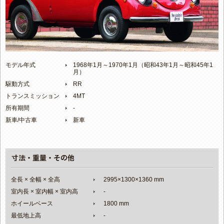
モデル年式
1968年1月～1970年1月（昭和43年1月～昭和45年1
月）
駆動方式
RR
トランスミッション
4MT
所有期間
-
新車/中古車
新車
全長 × 全幅 × 全高
2995×1300×1360 mm
室内長 × 室内幅 × 室内高
-
ホイールベース
1800 mm
最低地上高
-