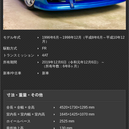
モデル年式
1996年6月～1998年12月（平成8年6月～平成10年12
月）
駆動方式
FR
トランスミッション
4AT
所有期間
2019年12月6日（令和元年12月6日） ～
（所有年数：6年8ヶ月）
新車/中古車
新車
全長 × 全幅 × 全高
4520×1730×1295 mm
室内長 × 室内幅 × 室内高
1645×1425×1070 mm
ホイールベース
2525 mm
最低地上高
130 mm