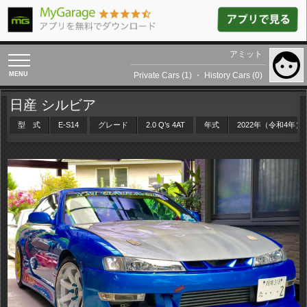
アミット
toggle
navigation
Private Cars (1)
・
History Cars (0)
日産 シルビア
型 式
E-S14
グレード
2.0 Q’s 4AT
年式
2022年（令和4年）