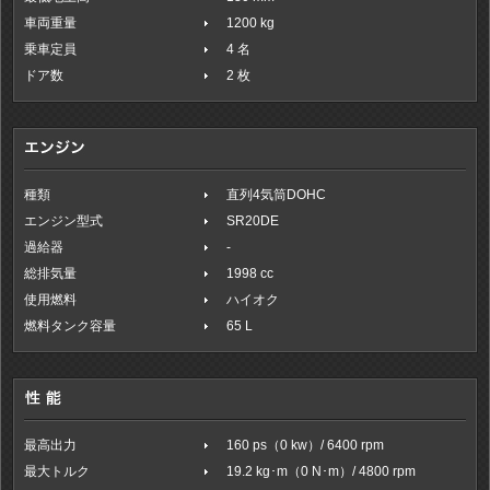
車両重量
1200 kg
乗車定員
4 名
ドア数
2 枚
種類
直列4気筒DOHC
エンジン型式
SR20DE
過給器
-
総排気量
1998 cc
使用燃料
ハイオク
燃料タンク容量
65 L
最高出力
160 ps（0 kw）/ 6400 rpm
最大トルク
19.2 kg･m（0 N･m）/ 4800 rpm