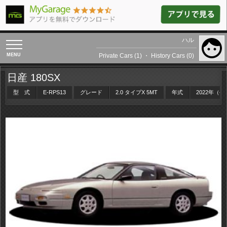
ハル
toggle
navigation
Private Cars (1)
・
History Cars (0)
日産 180SX
型 式
E-RPS13
グレード
2.0 タイプX 5MT
年式
2022年（