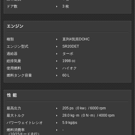
ドア数
3 枚
種類
直列4気筒DOHC
エンジン型式
SR20DET
過給器
ターボ
総排気量
1998 cc
使用燃料
ハイオク
燃料タンク容量
60 L
最高出力
205 ps（0 kw）/ 6000 rpm
最大トルク
28.0 kg･m（0 N･m）/ 4000 rpm
パワーウェイトレシオ
5.9 kg/ps
燃料消費率
-
（10/15モード走行）