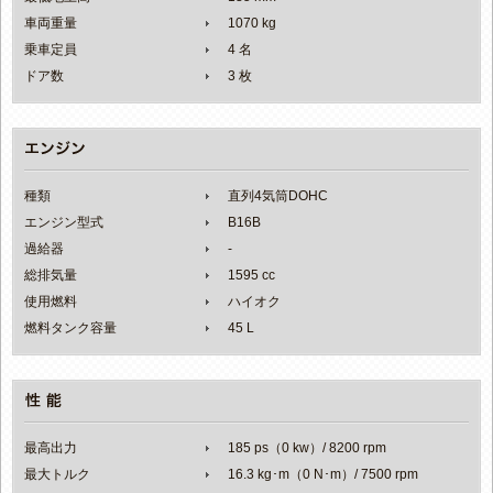
車両重量
1070 kg
乗車定員
4 名
ドア数
3 枚
種類
直列4気筒DOHC
エンジン型式
B16B
過給器
-
総排気量
1595 cc
使用燃料
ハイオク
燃料タンク容量
45 L
最高出力
185 ps（0 kw）/ 8200 rpm
最大トルク
16.3 kg･m（0 N･m）/ 7500 rpm