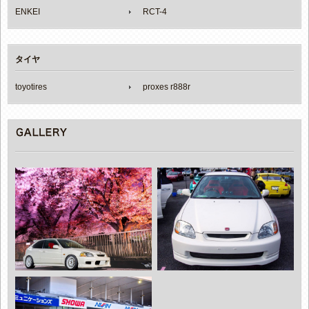
ENKEI
RCT-4
タイヤ
toyotires
proxes r888r