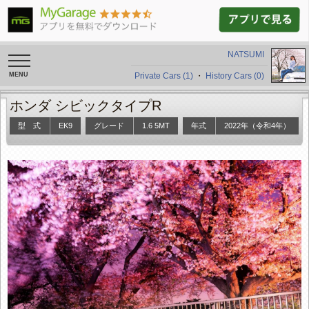
NATSUMI
toggle
navigation
Private Cars (1)
・
History Cars (0)
ホンダ シビックタイプR
型 式
EK9
グレード
1.6 5MT
年式
2022年（令和4年）