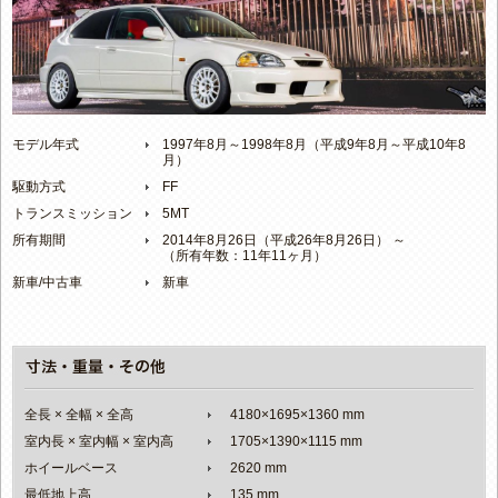
モデル年式
1997年8月～1998年8月（平成9年8月～平成10年8
月）
駆動方式
FF
トランスミッション
5MT
所有期間
2014年8月26日（平成26年8月26日） ～
（所有年数：11年11ヶ月）
新車/中古車
新車
全長 × 全幅 × 全高
4180×1695×1360 mm
室内長 × 室内幅 × 室内高
1705×1390×1115 mm
ホイールベース
2620 mm
最低地上高
135 mm