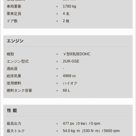
車両重量
1780 kg
乗車定員
4 名
ドア数
2 枚
種類
Ｖ型8気筒DOHC
エンジン型式
2UR-GSE
過給器
-
総排気量
4968 cc
使用燃料
ハイオク
燃料タンク容量
66 L
最高出力
477 ps（0 kw）/ 0 rpm
最大トルク
54.0 kg･m（530 N･m）/ 5600 rpm