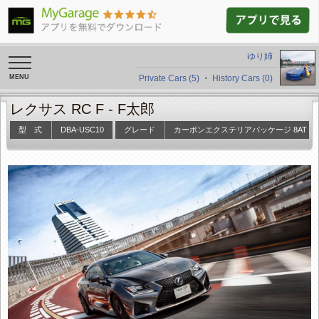
ゆり姉
toggle
navigation
Private Cars (5)
・
History Cars (0)
レクサス RC F -
F太郎
型 式
DBA-USC10
グレード
カーボンエクステリアパッケージ 8AT