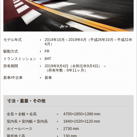
モデル年式
2014年10月～2019年4月（平成26年10月～平成31年
4月）
駆動方式
FR
トランスミッション
8AT
所有期間
2019年9月4日（令和元年9月4日） ～
（所有年数：6年11ヶ月）
新車/中古車
新車
全長 × 全幅 × 全高
4705×1850×1390 mm
室内長 × 室内幅 × 室内高
1840×1520×1120 mm
ホイールベース
2730 mm
最低地上高
130 mm