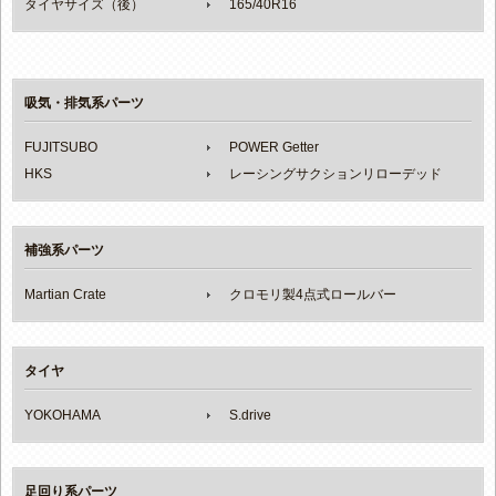
タイヤサイズ（後）
165/40R16
吸気・排気系パーツ
FUJITSUBO
POWER Getter
HKS
レーシングサクションリローデッド
補強系パーツ
Martian Crate
クロモリ製4点式ロールバー
タイヤ
YOKOHAMA
S.drive
足回り系パーツ