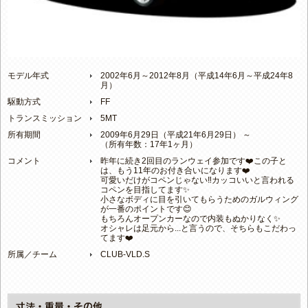
モデル年式
2002年6月～2012年8月（平成14年6月～平成24年8
月）
駆動方式
FF
トランスミッション
5MT
所有期間
2009年6月29日（平成21年6月29日） ～
（所有年数：17年1ヶ月）
コメント
昨年に続き2回目のランウェイ参加です❤️この子と
は、もう11年のお付き合いになります❤️
可愛いだけがコペンじゃない‼️カッコいいと言われる
コペンを目指してます✨
小さなボディに目を引いてもらうためのガルウィング
が一番のポイントです😊
もちろんオープンカーなので内装もぬかりなく✨
オシャレは足元から...と言うので、そちらもこだわっ
てます❤️
所属／チーム
CLUB-VLD.S