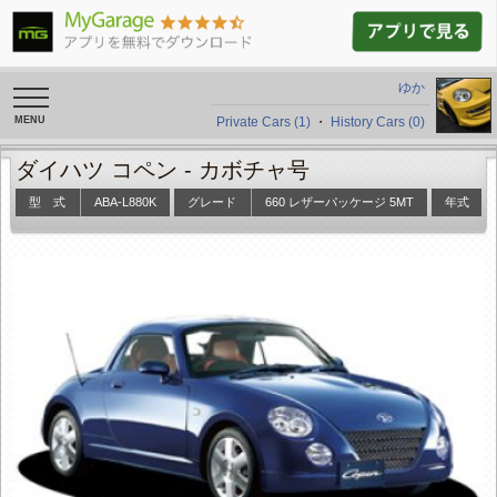
ゆか
toggle
navigation
Private Cars (1)
・
History Cars (0)
ダイハツ コペン -
カボチャ号
型 式
ABA-L880K
グレード
660 レザーパッケージ 5MT
年式