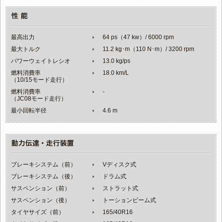
最高出力
64 ps（47 kw）/ 6000 rpm
最大トルク
11.2 kg･m（110 N･m）/ 3200 rpm
パワーウェイトレシオ
13.0 kg/ps
燃料消費率
18.0 km/L
（10/15モード走行）
燃料消費率
-
（JC08モード走行）
最小回転半径
4.6 m
ブレーキシステム（前）
Vディスク式
ブレーキシステム（後）
ドラム式
サスペンション（前）
ストラット式
サスペンション（後）
トーションビーム式
タイヤサイズ（前）
165/40R16