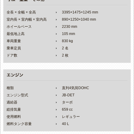
全長 × 全幅 × 全高
3395×1475×1245 mm
室内長 × 室内幅 × 室内高
890×1250×1040 mm
ホイールベース
2230 mm
最低地上高
105 mm
車両重量
830 kg
乗車定員
2 名
ドア数
2 枚
種類
直列4気筒DOHC
エンジン型式
JB-DET
過給器
ターボ
総排気量
659 cc
使用燃料
レギュラー
燃料タンク容量
40 L