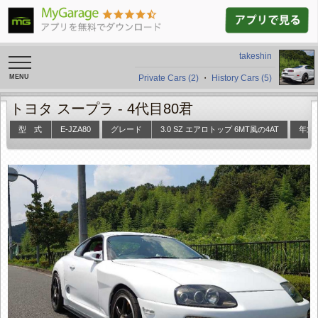
takeshin
toggle
navigation
Private Cars (2)
・
History Cars (5)
トヨタ スープラ -
4代目80君
型 式
E-JZA80
グレード
3.0 SZ エアロトップ 6MT風の4AT
年式