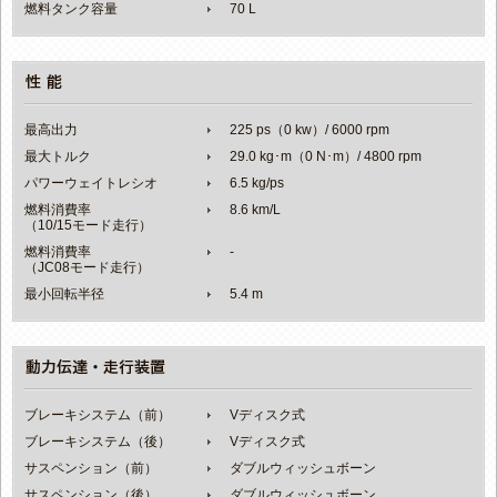
燃料タンク容量
70 L
最高出力
225 ps（0 kw）/ 6000 rpm
最大トルク
29.0 kg･m（0 N･m）/ 4800 rpm
パワーウェイトレシオ
6.5 kg/ps
燃料消費率
8.6 km/L
（10/15モード走行）
燃料消費率
-
（JC08モード走行）
最小回転半径
5.4 m
ブレーキシステム（前）
Vディスク式
ブレーキシステム（後）
Vディスク式
サスペンション（前）
ダブルウィッシュボーン
サスペンション（後）
ダブルウィッシュボーン