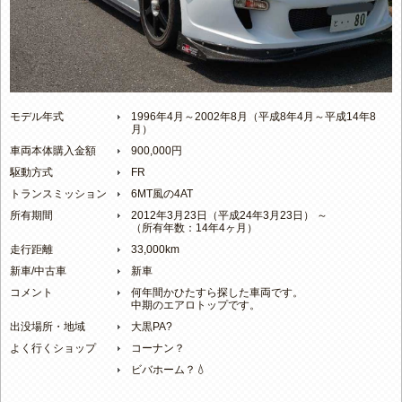
モデル年式
1996年4月～2002年8月（平成8年4月～平成14年8
月）
車両本体購入金額
900,000円
駆動方式
FR
トランスミッション
6MT風の4AT
所有期間
2012年3月23日（平成24年3月23日） ～
（所有年数：14年4ヶ月）
走行距離
33,000km
新車/中古車
新車
コメント
何年間かひたすら探した車両です。
中期のエアロトップです。
出没場所・地域
大黒PA?
よく行くショップ
コーナン？
ビバホーム？💧