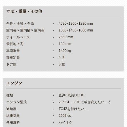
全長 × 全幅 × 全高
4590×1960×1280 mm
室内長 × 室内幅 × 室内高
1580×1480×1060 mm
ホイールベース
2550 mm
最低地上高
130 mm
車両重量
1490 kg
乗車定員
4 名
ドア数
3 枚
種類
直列6気筒DOHC
エンジン型式
2JZ-GE…GTEに載せ変えたい…💧
過給器
TO4Zを付けたい…
総排気量
2997 cc
使用燃料
ハイオク