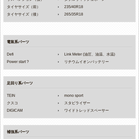
タイヤサイズ（前）
235/40R18
タイヤサイズ（後）
265/35R18
電装系パーツ
Defi
Link Meter (油圧、油温、水温)
Power start ?
リチウムイオンバッテリー
足回り系パーツ
TEIN
mono sport
クスコ
スタビライザー
DIGICAM
ワイドトレッドスペーサー
補強系パーツ