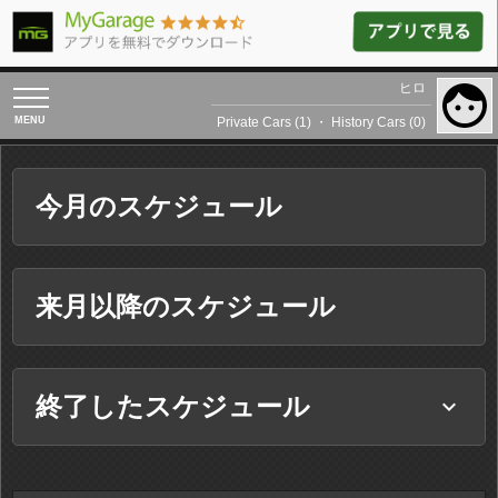
ヒロ
toggle
navigation
Private Cars (1)
・
History Cars (0)
今月のスケジュール
来月以降のスケジュール
終了したスケジュール
keyboard_arrow_down