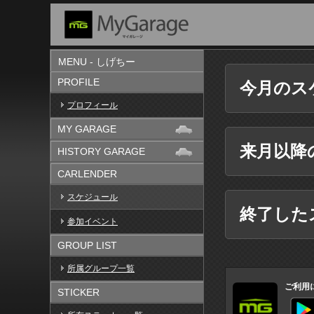
MENU - しげちー
PROFILE
今月のス
プロフィール
MY GARAGE
来月以降
HISTORY GARAGE
CARLENDER
スケジュール
終了した
参加イベント
GROUP LIST
所属グループ一覧
ご利用
STICKER