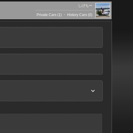
しげちー
Private Cars (1)
・
History Cars (0)
keyboard_arrow_down