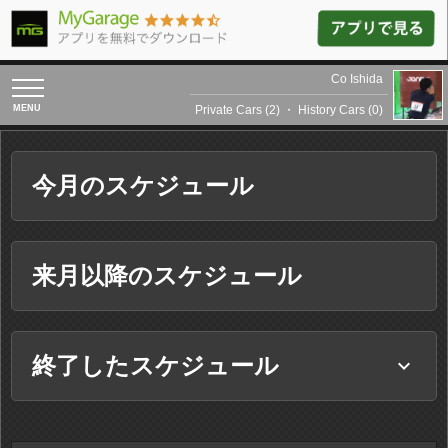
Co Ishida
toggle
navigation
Private Cars (2)
・
History Cars (0)
今月のスケジュール
来月以降のスケジュール
終了したスケジュール
keyboard_arrow_down