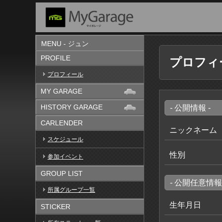
MENU - ジュン
PROFILE
プロフィ
プロフィール
MY GARAGE
HISTORY GARAGE
- 公開情報 -
CARLENDER
ニックネーム
スケジュール
性別
参加イベント
GROUP LIST
- 公開任意情報 
所属グループ一覧
生年月日
STICKER