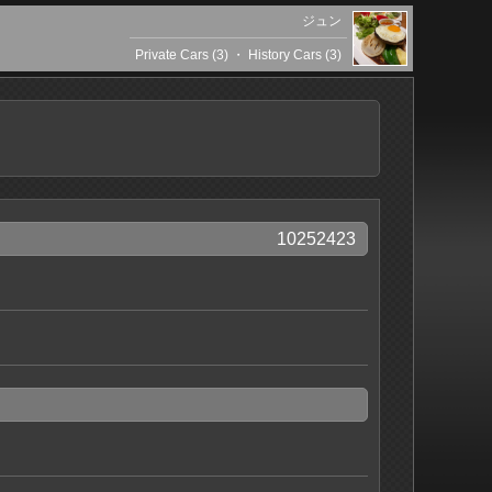
ジュン
Private Cars (3)
・
History Cars (3)
10252423