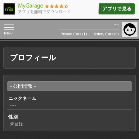
----
toggle
navigation
Private Cars (1)
・
History Cars (0)
プロフィール
- 公開情報 -
ニックネーム
----
性別
未登録