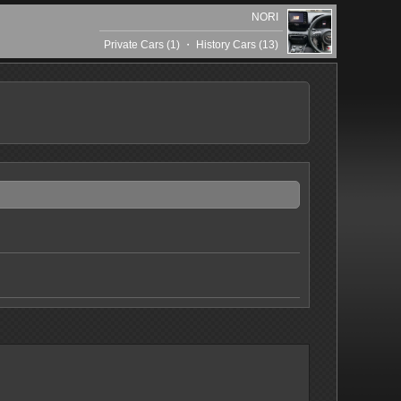
NORI
Private Cars (1)
・
History Cars (13)