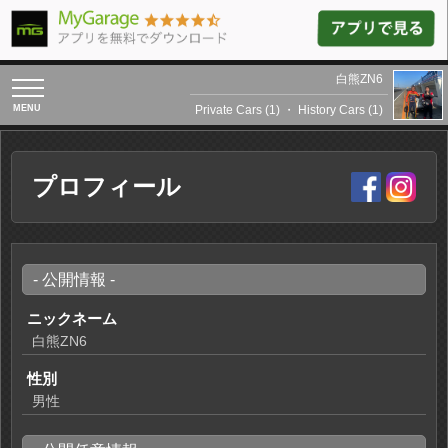
白熊ZN6
toggle
navigation
Private Cars (1)
・
History Cars (1)
プロフィール
- 公開情報 -
ニックネーム
白熊ZN6
性別
男性