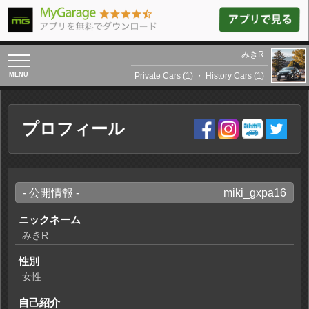
みきR
toggle
navigation
Private Cars (1)
・
History Cars (1)
プロフィール
- 公開情報 -
miki_gxpa16
ニックネーム
みきR
性別
女性
自己紹介