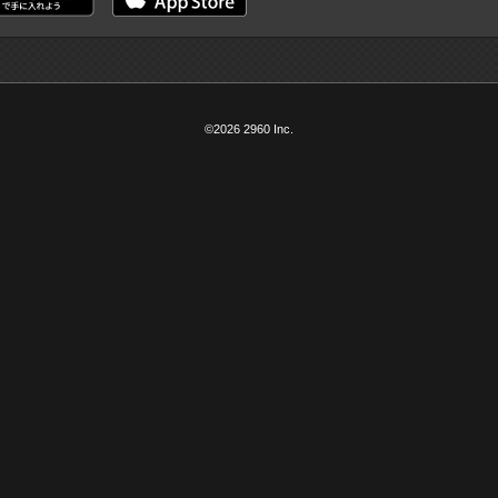
©2026 2960 Inc.