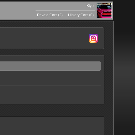
Kiyo
Private Cars (2)
・
History Cars (0)