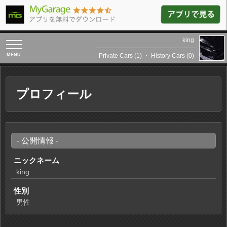
king
toggle
navigation
Private Cars (1)
・
History Cars (0)
プロフィール
- 公開情報 -
ニックネーム
king
性別
男性