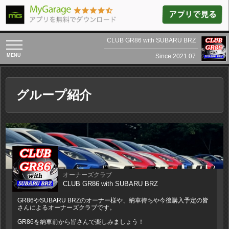
CLUB GR86 with SUBARU BRZ
toggle
navigation
Since 2021.07
グループ紹介
オーナーズクラブ
CLUB GR86 with SUBARU BRZ
GR86やSUBARU BRZのオーナー様や、納車待ちや今後購入予定の皆
さんによるオーナーズクラブです。
GR86を納車前から皆さんで楽しみましょう！