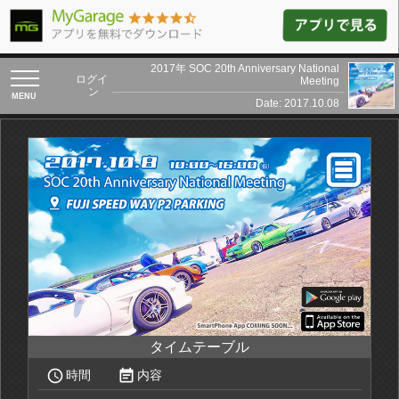
2017年 SOC 20th Anniversary National
toggle
ログイ
Meeting
navigation
ン
Date: 2017.10.08
タイムテーブル
access_time
event_note
時間
内容