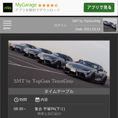
SMT by TopGunMtg
toggle
ログイン
navigation
Date: 2021.03.14
タイムテーブル
access_time
event_note
時間
内容
08:30～
集合 平塚PA(下り)
簡単な自己紹介