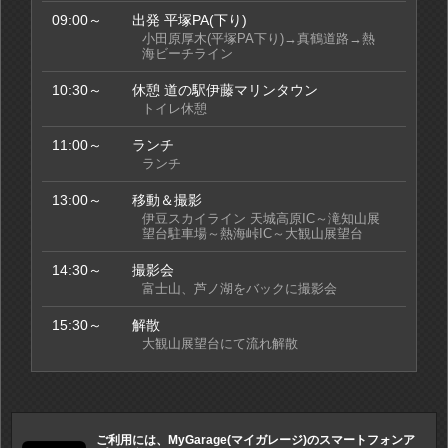
09:00～
出発 平塚PA(下り)
小田原厚木(平塚PA下り)→真鶴道路→熱
海ビーチライン
10:30～
休憩 道の駅伊藤マリンタウン
トイレ休憩
11:00～
ランチ
ランチ
13:00～
移動＆撮影
伊豆スカイライン 天城高原IC～滝知山展
望台駐車場～熱海峠IC～大観山展望台
14:30～
撮影会
富士山、芦ノ湖をバックに撮影会
15:30～
解散
大観山展望台にて流れ解散
ご利用には、MyGarage(マイガレージ)のスマートフォンア